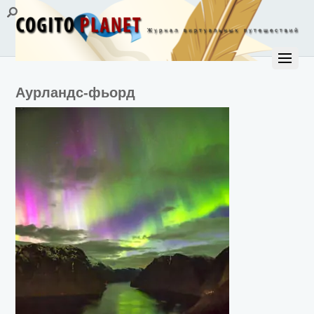
Аурландс-фьорд