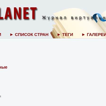
И
► СПИСОК СТРАН
► ТЕГИ
► ГАЛЕРЕ
ные
и