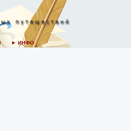
И
► ИНФО