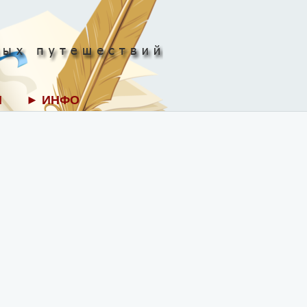
И
► ИНФО