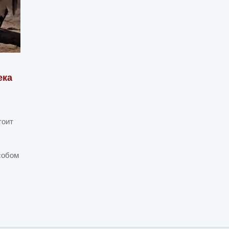
ека
тоит
собом