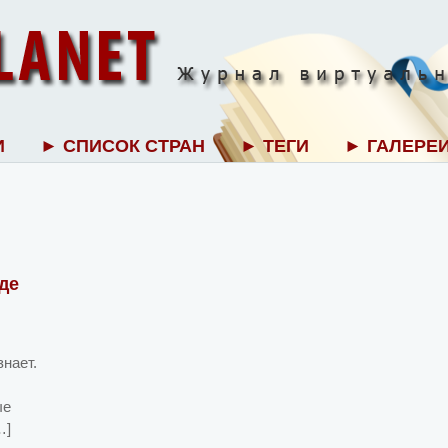
И
► СПИСОК СТРАН
► ТЕГИ
► ГАЛЕРЕ
де
знает.
ые
…]