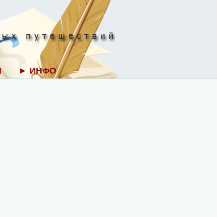
И
► ИНФО