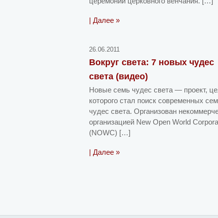
церемонии церковного венчания. […]
| Далее »
26.06.2011
Вокруг света: 7 новых чудес
света (видео)
Новые семь чудес света — проект, ц
которого стал поиск современных се
чудес света. Организован некоммерч
организацией New Open World Corpora
(NOWC) […]
| Далее »