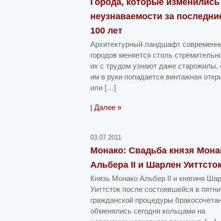
Города, которые изменились
неузнаваемости за последни
100 лет
Архитектурный ландшафт современн
городов меняется столь стремительно
их с трудом узнают даже старожилы,
им в руки попадается винтажная откр
или […]
| Далее »
03.07.2011
Монако: Свадьба князя Мона
Альбера II и Шарлен Уиттсто
Князь Монако Альбер II и княгиня Ша
Уиттсток после состоявшейся в пятн
гражданской процедуры бракосочета
обменялись сегодня кольцами на