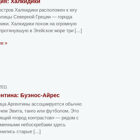
ия: Халкидики
стров Халкидики расположен к югу
олицы Северной Греции — города
ики. Халкидики похож на огромную
 протянувшую в Эгейское море три […]
ее »
2011
нтина: Буэнос-Айрес
ца Аргентины ассоциируется обычно
нем Эвита, танго или футболом. Это
ящий «город контрастов» — рядом с
еменными небоскребами здесь
нились старые […]