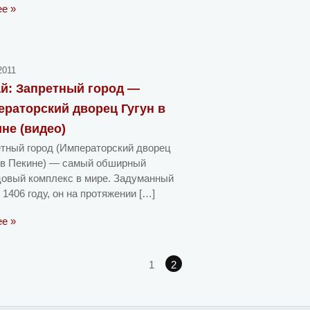
ее »
2011
ай: Запретный город —
раторский дворец Гугун в
не (видео)
тный город (Императорский дворец
 в Пекине) — самый обширный
овый комплекс в мире. Задуманный
 1406 году, он на протяжении […]
ее »
1
2