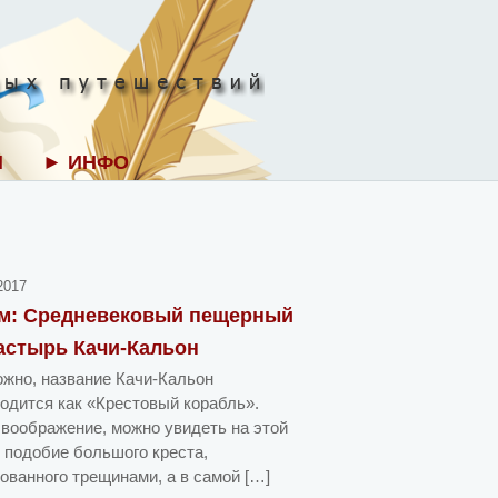
И
► ИНФО
2017
м: Средневековый пещерный
астырь Качи-Кальон
жно, название Качи-Кальон
одится как «Крестовый корабль».
воображение, можно увидеть на этой
 подобие большого креста,
ованного трещинами, а в самой […]