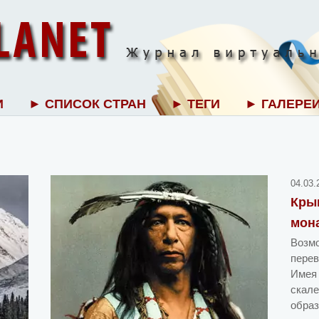
И
► СПИСОК СТРАН
► ТЕГИ
► ГАЛЕРЕ
04.03.
Кры
мон
Возмо
перев
Имея 
скале
образ