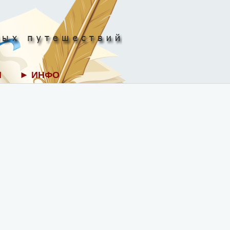
И
► ИНФО