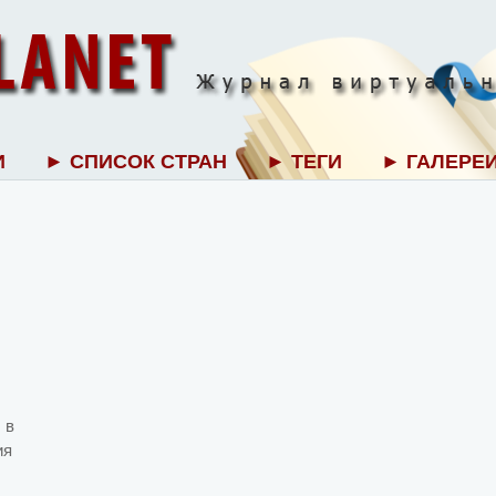
И
► СПИСОК СТРАН
► ТЕГИ
► ГАЛЕРЕ
 в
ия