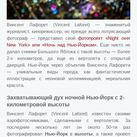
Винсент Лафорет (Vincent Laforet) — знаменитый
журналист, кинорежиссер, но прежде всего потрясающий
фотограф — представил свой
фотопроект «Night over
New York» или «Ночь над Нью-Йорком»
. Еще никто не
далал снимки Большого Яблока с такой высоты — более
2-х километров, да еще из вертолета с открытой
дверцей. Нью-Йорк через объектив Винсента Лафорета
— уникальные виды города, как фантастические
иллюстрации с неоновой иллюминацией, нереальная
красота.
Захватывающий дух ночной Нью-Йорк с 2-
километровой высоты
Винсент Лафорет (Vincent Laforet) известен своими
аэрофотоснимками, сделанными с вертолетов. За
последние несколько лет он около 50-ти раз
фотографировал
Нью-Йорк с высоты
, а также провел