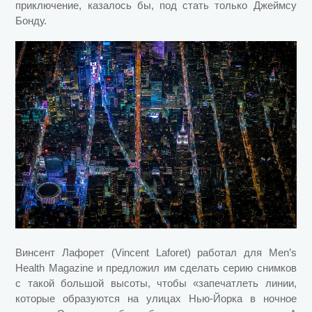
приключение, казалось бы, под стать только Джеймсу
Бонду.
Винсент Лафорет (Vincent Laforet) работал для Men’s
Health Magazine и предложил им сделать серию снимков
с такой большой высоты, чтобы «запечатлеть линии,
которые образуются на улицах Нью-Йорка в ночное