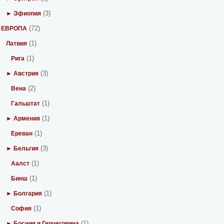
(3)
► Эфиопия
(72)
ЕВРОПА
(1)
Латвия
(1)
Рига
(3)
► Австрия
(2)
Вена
(1)
Гальштат
(1)
► Армения
(1)
Ереван
(3)
► Бельгия
(1)
Аалст
(1)
Бинш
(1)
► Болгария
(1)
София
(1)
► Босния и Герцеговина