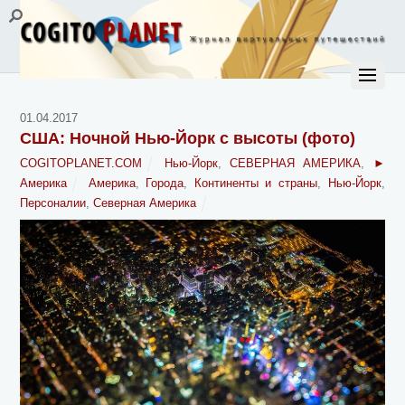
01.04.2017
США: Ночной Нью-Йорк с высоты (фото)
COGITOPLANET.COM
Нью-Йорк
,
СЕВЕРНАЯ АМЕРИКА
,
►
Америка
Америка
,
Города
,
Континенты и страны
,
Нью-Йорк
,
Персоналии
,
Северная Америка