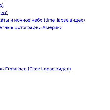
o)
део)
аты и ночное небо (time-lapse видео)
етные фотографии Америки
n Francisco (Time Lapse видео)