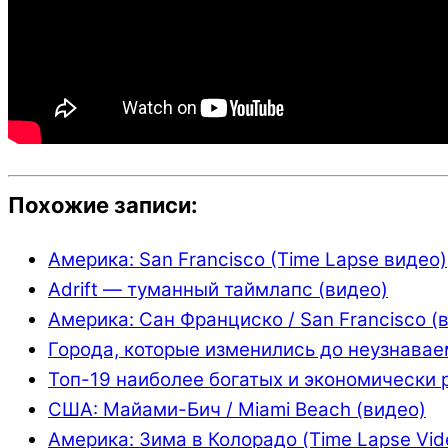
Похожие записи:
Америка: San Francisco (Time Lapse видео)
Adrift — туманный таймлапс (видео)
Америка: Сан Франциско / San Francisco (
Города, которые изменились до неузнавае
Топ-19 наиболее богатых и экономически 
США: Майами-Бич / Miami Beach (видео)
Америка: Зима в Колорадо (Time Lapse Vid