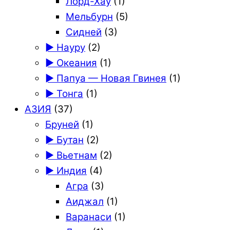
Лорд-Хау
(1)
Мельбурн
(5)
Сидней
(3)
► Науру
(2)
► Океания
(1)
► Папуа — Новая Гвинея
(1)
► Тонга
(1)
АЗИЯ
(37)
Бруней
(1)
► Бутан
(2)
► Вьетнам
(2)
► Индия
(4)
Агра
(3)
Аиджал
(1)
Варанаси
(1)