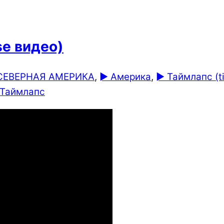
se видео)
СЕВЕРНАЯ АМЕРИКА
,
► Америка
,
► Таймлапс (t
Таймлапс