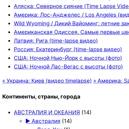
Аляска: Северное сияние (Time Lapse Vide
Америка: Лос-Анджелес / Los Angeles (ви
Wild Wyoming / Дикий Вайоминг: летние зак
Американская Одиссея. Самые первые цв
Латвия: Рига (time-lapse видео)
Россия: Екатеринбург (time-lapse видео)
США: Ночной Нью-Йорк с высоты (фото)
США: Ночной Лас-Вегас с высоты (фото)
«
Украина: Киев (видео timelapse)
»
Америка: Sa
Континенты, страны, города
АВСТРАЛИЯ И ОКЕАНИЯ
(14)
► Австралия
(14)