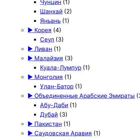
Чунцин
(1)
Шанхай
(2)
Яньань
(1)
► Корея
(4)
Сеул
(3)
► Ливан
(1)
► Малайзия
(3)
Куала-Лумпур
(1)
► Монголия
(1)
Улан-Батор
(1)
► Объединенные Арабские Эмираты
(
Абу-Даби
(1)
Дубай
(3)
► Пакистан
(1)
► Саудовская Аравия
(1)