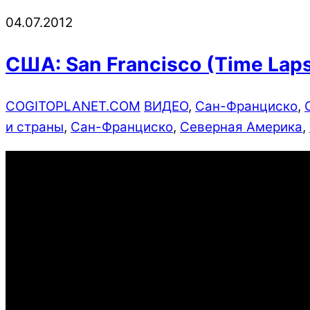
04.07.2012
США: San Francisco (Time Lap
COGITOPLANET.COM
ВИДЕО
,
Сан-Франциско
,
и страны
,
Сан-Франциско
,
Северная Америка
,