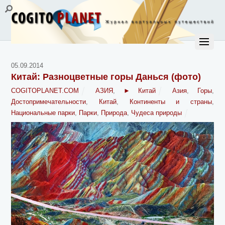
05.09.2014
Китай: Разноцветные горы Данься (фото)
COGITOPLANET.COM
АЗИЯ
,
► Китай
Азия
,
Горы
,
Достопримечательности
,
Китай
,
Континенты и страны
,
Национальные парки
,
Парки
,
Природа
,
Чудеса природы