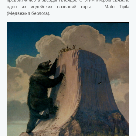
одно из индейских названий горы — Mato Tipila
(Медвежья берлога).