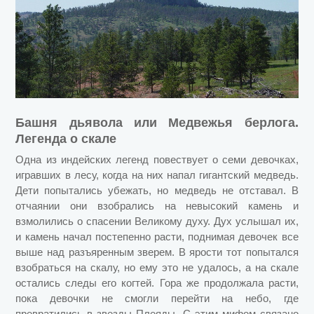
Башня дьявола или Медвежья берлога.
Легенда о скале
Одна из индейских легенд повествует о семи девочках,
игравших в лесу, когда на них напал гигантский медведь.
Дети попытались убежать, но медведь не отставал. В
отчаянии они взобрались на невысокий камень и
взмолились о спасении Великому духу. Дух услышал их,
и камень начал постепенно расти, поднимая девочек все
выше над разъяренным зверем. В ярости тот попытался
взобраться на скалу, но ему это не удалось, а на скале
остались следы его когтей. Гора же продолжала расти,
пока девочки не смогли перейти на небо, где
превратились в звезды Плеяды. С этим мифом связано