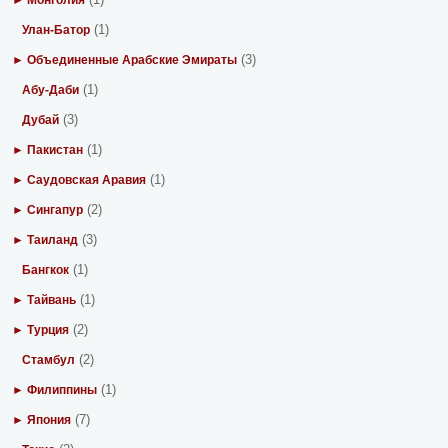
► Монголия
(1)
Улан-Батор
(3)
► Объединенные Арабские Эмираты
(1)
Абу-Даби
(3)
Дубай
(1)
► Пакистан
(1)
► Саудовская Аравия
(2)
► Сингапур
(3)
► Таиланд
(1)
Бангкок
(1)
► Тайвань
(2)
► Турция
(2)
Стамбул
(1)
► Филиппины
(7)
► Япония